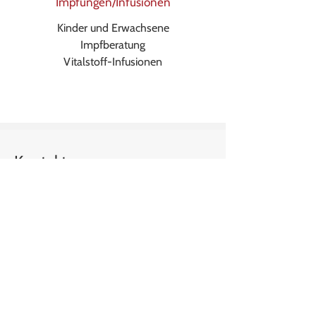
Impfungen/Infusionen
Kinder und Erwachsene
Impfberatung
Vitalstoff-Infusionen
Kontakt
Adresse
Leopold-Moses-Gasse 4/
Stiege 2/ 1. OG
1020 Wien
Terminvereinbarun